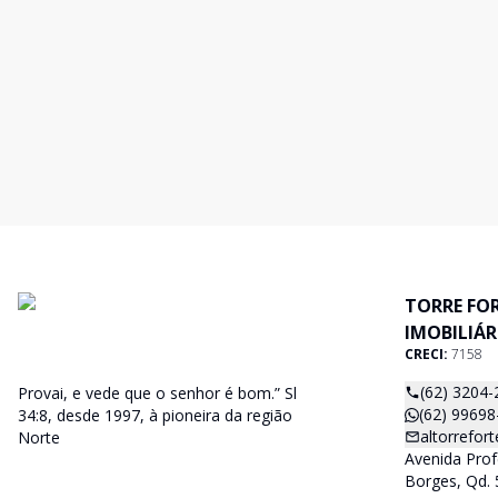
TORRE FO
IMOBILIÁR
CRECI:
7158
(62) 3204-
Provai, e vede que o senhor é bom.” Sl
(62) 99698
34:8, desde 1997, à pioneira da região
altorrefo
Norte
Avenida Prof
Borges, Qd. 5