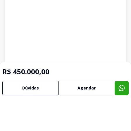
R$ 450.000,00
Imóveis semelhantes
Confira imóveis semelhantes
Dúvidas
Agendar
Cód:
134
Comparar
Có