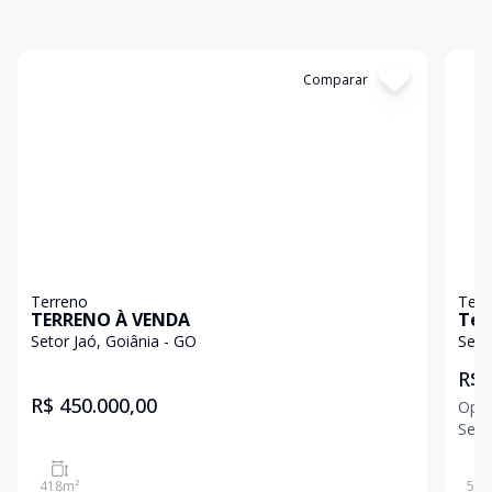
Cód:
105
Comparar
Có
Terreno
Terr
TERRENO À VENDA
Ter
Setor Jaó, Goiânia - GO
Seto
R$ 
R$ 450.000,00
Opor
Seto
m², 
418
m²
599